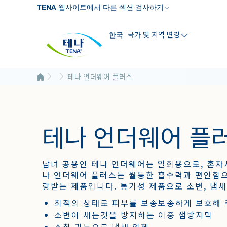
주
TENA 웹사이트에서 다른 섹션 검사하기
요
콘
텐
국가 및 지역 변경
한국
츠
로
건
너
테나 언더웨어 플러스
뛰
기
테나 언더웨어 플
남녀 공용인 테나 언더웨어는 일회용으로, 혼자
나 언더웨어 플러스는 월등한 흡수력과 편안함으
랑받는 제품입니다. 통기성 제품으로 소변, 냄새
최적의 상태로 피부를 보송보송하게 보호해 
소변이 새는것을 방지하는 이중 샘방지막