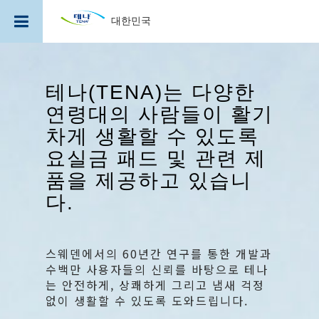
대한민국
주
요
콘
테나
(TENA)는 다양한
텐
츠
연령대의 사람들이 활기
로
건
차게 생활할 수 있도록
너
요실금 패드 및 관련 제
뛰
기
품을 제공하고 있습니
다
.
스웨덴에서의 60년간 연구를 통한 개발과
수백만 사용자들의 신뢰를 바탕으로 테나
는 안전하게, 상쾌하게 그리고 냄새 걱정
없이 생활할 수 있도록 도와드립니다.