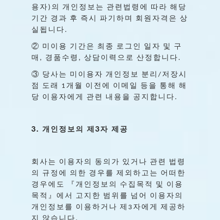
용자
의
개인정보는
관련법령에
따라
해당
)
기간
경과
후
즉시
파기하며
회원자격은
상
실됩니다
.
②
미이용
기간은
최종
로그인
일자
및
구
매
경품수령
상담이력으로
산정합니다
,
,
.
③
당사는
미이용자
개인정보
분리
저장시
/
점
도래
개월
이전에
이메일
등을
통해
해
1
당
이용자에게
관련
내용을
공지합니다
.
3.
3
개인정보의
제
자
제공
회사는
이용자의
동의가
있거나
관련
법령
의
규정에
의한
경우를
제외하고는
어떠한
경우에도
『개인정보의
수집목적
및
이용
목적』에서
고지한
범위를
넘어
이용자의
개인정보를
이용하거나
제
자에게
제공하
3
지
않습니다
.