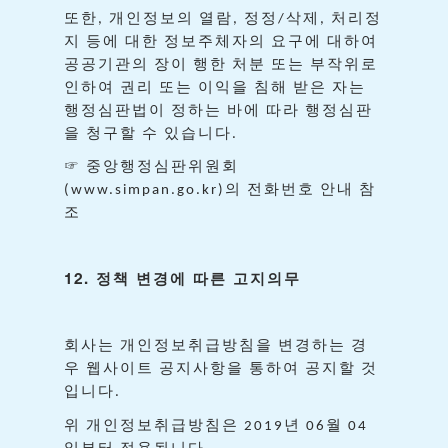
또한
개인정보의
열람
정정
삭제
처리정
,
,
/
,
지
등에
대한
정보주체자의
요구에
대하여
공공기관의
장이
행한
처분
또는
부작위로
인하여
권리
또는
이익을
침해
받은
자는
행정심판법이
정하는
바에
따라
행정심판
을
청구할
수
있습니다
.
☞
중앙행정심판위원회
의
전화번호
안내
참
(www.simpan.go.kr)
조
12.
정책
변경에
따른
고지의무
회사는
개인정보취급방침을
변경하는
경
우
웹사이트
공지사항을
통하여
공지할
것
입니다
.
위
개인정보취급방침은
년
월
2019
06
04
일부터
적용됩니다