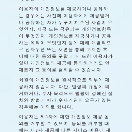
이용자의
개인정보를
제공하거나
공유하
는
경우에는
사전에
이용자에게
제공받거
나
공유하는
자가
누구이며
주된
사업이
무
엇인지
제공
또는
공유되는
개인정보항목
,
이
무엇인지
개인정보를
제공하거나
공유
,
하는
목적이
무엇인지
등에
대해
개별적으
로
전자우편
또는
서면을
통해
고지한
후
이에
대한
동의를
구합니다
또한
이용자가
.
일단
개인정보의
제공에
동의하더라도
언
제든지
그
동의를
철회할
수
있습니다
.
회원의
개인정보를
원칙적으로
외부에
제
공하지
않습니다
다만
법령의
규정에
의
.
,
거하거나
수사
목적으로
법령에
정해진
절
,
차와
방법에
따라
수사기관의
요구가
있는
경우에는
예외로
합니다
.
이용자는
제
자에
대한
개인정보
제공
동
3
의를
거부할
수
있으며
동의를
거부할
때
,
에는
제
자
제공에
따른
서비스
이용에
제
3