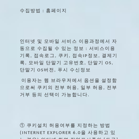
수집방법
홈페이지
:
인터넷
및
모바일
서비스
이용과정에서
자
동으로
수집될
수
있는
정보
서비스이용
:
기록
접속로그
쿠키
접속
정보
결제기
,
,
,
IP
,
록
모바일
단말기
고유번호
단말기
,
,
OS,
단말기
버전
푸시
수신정보
OS
,
이용자는
웹
브라우저에서
옵션을
설정함
으로써
쿠키의
전부
허용
일부
허용
전부
,
,
거부
등의
선택이
가능합니다
.
①
쿠키설치
허용여부를
지정하는
방법
을
사용하고
있
(INTERNET EXPLORER 6.0