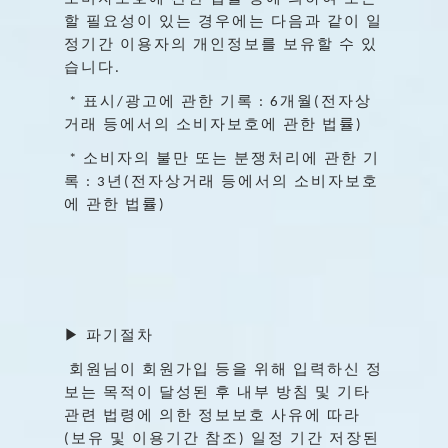
할
필요성이
있는
경우에는
다음과
같이
일
정기간
이용자의
개인정보를
보유할
수
있
습니다
.
표시
광고에
관한
기록
개월
전자상
*
/
: 6
(
거래
등에서의
소비자보호에
관한
법률
)
소비자의
불만
또는
분쟁처리에
관한
기
*
록
년
전자상거래
등에서의
소비자보호
: 3
(
에
관한
법률
)
▶
파기절차
회원님이
회원가입
등을
위해
입력하신
정
보는
목적이
달성된
후
내부
방침
및
기타
관련
법령에
의한
정보보호
사유에
따라
보유
및
이용기간
참조
일정
기간
저장된
(
)