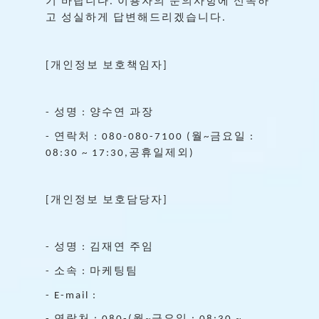
기
바랍니다
이용자의
문의사항에
신속하
.
고
성실하게
답변해드리겠습니다
.
개인정보
보호책임자
[
]
성명
양수연
과장
-
:
연락처
월
금요일
-
: 080-080-7100 (
~
:
공휴일제외
08:30 ~ 17:30,
)
개인정보
보호담당자
[
]
성명
김재연
주임
-
:
소속
마케팅팀
-
:
- E-mail :
연락처
월
금요일