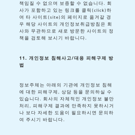
책임질
수
없으며
보증할
수
없습니다
회
.
사가
포함하고
있는
링크를
클릭
하
(click)
여
타
사이트
의
페이지로
옮겨갈
경
(site)
우
해당
사이트의
개인정보취급방침은
회
사와
무관하므로
새로
방문한
사이트의
정
책을
검토해
보시기
바랍니다
.
11.
/
개인정보
침해사고
대응
피해구제
방
법
정보주체는
아래의
기관에
개인정보
침해
에
대한
피해구제
상담
등을
문의하실
수
,
있습니다
회사의
자체적인
개인정보
불만
.
처리
피해구제
결과에
만족하지
못하시거
,
나
보다
자세한
도움이
필요하시면
문의하
여
주시기
바랍니다
.