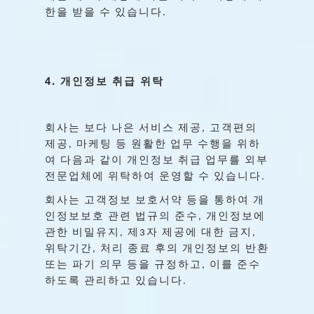
한을
받을
수
있습니다
.
4.
개인정보
취급
위탁
회사는
보다
나은
서비스
제공
고객편의
,
제공
마케팅
등
원활한
업무
수행을
위하
,
여
다음과
같이
개인정보
취급
업무를
외부
전문업체에
위탁하여
운영할
수
있습니다
.
회사는
고객정보
보호서약
등을
통하여
개
인정보보호
관련
법규의
준수
개인정보에
,
관한
비밀유지
제
자
제공에
대한
금지
,
3
,
위탁기간
처리
종료
후의
개인정보의
반환
,
또는
파기
의무
등을
규정하고
이를
준수
,
하도록
관리하고
있습니다
.