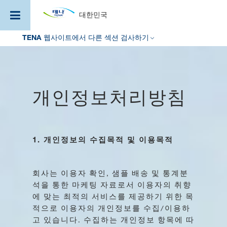
대한민국
주
TENA 웹사이트에서 다른 섹션 검사하기
요
콘
텐
츠
로
건
개인정보처리방침
너
뛰
기
1.
개인정보의
수집목적
및
이용목적
회사는
이용자
확인
샘플
배송
및
통계분
,
석을
통한
마케팅
자료로서
이용자의
취향
에
맞는
최적의
서비스를
제공하기
위한
목
적으로
이용자의
개인정보를
수집
이용하
/
고
있습니다
수집하는
개인정보
항목에
따
.