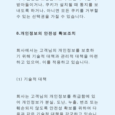
받아들이거나
쿠키가
설치될
때
통지를
보
,
내도록
하거나
아니면
모든
쿠키를
거부할
,
수
있는
선택권을
가질
수
있습니다
.
8.
개인정보의
안전성
확보조치
회사에서는
고객님의
개인정보를
보호하
기
위해
기술적
대책과
관리적
대책을
마련
하고
있으며
이를
적용하고
있습니다
,
.
기술적
대책
(1)
회사는
고객님의
개인정보를
취급함에
있
어
개인정보가
분실
도난
누출
변조
또는
,
,
,
훼손되지
않도록
안전성
확보를
위하여
다
음과
같은
기술적
대책을
강구하고
있습니