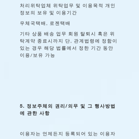
처리위탁업체
위탁업무
및
이용목적
개인
정보의
보유
및
이용기간
우체국택배
로젠택배
,
기타
상품
배송
업무
회원
탈퇴시
혹은
위
탁계약
종료시까지
단
관계법령에
정함이
,
있는
경우
해당
법률에서
정한
기간
동안
이용
보유
가능
/
5.
/
정보주체의
권리
의무
및
그
행사방법
에
관한
사항
이용자는
언제든지
등록되어
있는
이용자