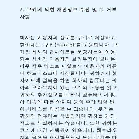
7.
쿠키에
의한
개인정보
수집
및
그
거부
사항
회사는
이용자의
정보를
수시로
저장하고
찾아내는
쿠키
를
운용합니다
쿠
'
(cookie)'
.
키란
회사의
웹사이트를
운영하는데
이용
되는
서버가
이용자의
브라우저에
보내는
아주
작은
텍스트
파일로서
이용자의
컴퓨
터
하드디스크에
저장됩니다
귀하께서
웹
.
사이트에
접속을
하면
회사의
컴퓨터는
귀
하의
브라우저에
있는
쿠키의
내용을
읽고
,
귀하의
추가정보를
귀하의
컴퓨터에서
찾
아
접속에
따른
아이디
등의
추가
입력
없
이
서비스를
제공할
수
있습니다
쿠키는
.
귀하의
컴퓨터는
식별하지만
귀하를
개인
적으로
식별하지는
않습니다
또한
귀하는
.
쿠키에
대한
선택권이
있습니다
웹브라우
.
저의
옵션을
조정함으로써
모든
쿠키를
다