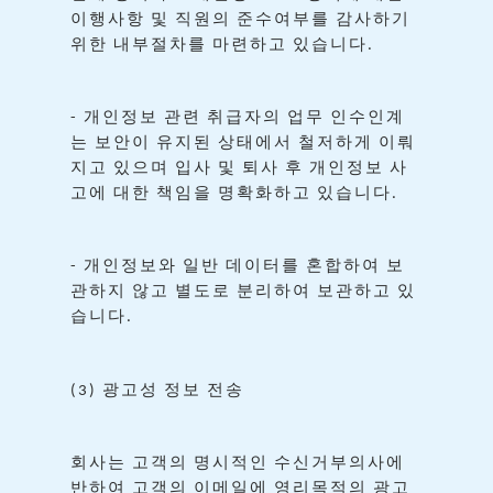
이행사항
및
직원의
준수여부를
감사하기
위한
내부절차를
마련하고
있습니다
.
개인정보
관련
취급자의
업무
인수인계
-
는
보안이
유지된
상태에서
철저하게
이뤄
지고
있으며
입사
및
퇴사
후
개인정보
사
고에
대한
책임을
명확화하고
있습니다
.
개인정보와
일반
데이터를
혼합하여
보
-
관하지
않고
별도로
분리하여
보관하고
있
습니다
.
광고성
정보
전송
(3)
회사는
고객의
명시적인
수신거부의사에
반하여
고객의
이메일에
영리목적의
광고