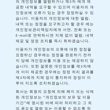
의
개인정보를
열람하거나
제
자
에게
제
3
공한
내역을
요구할
수
있으며
이용자의
개
인정보에
오류가
있는
경우
정정하실
수
있
습니다
이용자의
개인정보에
대한
열람
.
,
내역
또는
정정을
요구하고자
할
경우
에는
개인정보관리책임자에게
서면
전화
또는
,
로
연락하시면
지체
없이
열람
내역
E-mail
,
제공
및
정정
조치를
즉시
취하겠습니다
.
이용자가
개인정보의
오류에
대한
정정을
요청하신
경우에는
정정을
완료하기
전까
지
당해
개인정보를
이용
또는
제공하지
않
습니다
또한
잘못된
개인정보를
제
자에
.
3
게
이미
제공한
경우에는
정정
처리
결과를
제
자에게
지체
없이
통지하여
정정이
이
3
루어
지도록
조치하겠습니다
.
회사는
회원의
요청에
의해
해지
또는
삭제
된
개인정보는
“개인정보의
보유
및
이용
기간”에
명시된
바에
따라
처리하고
그
외
의
용도로
열람
또는
이용할
수
없도록
처