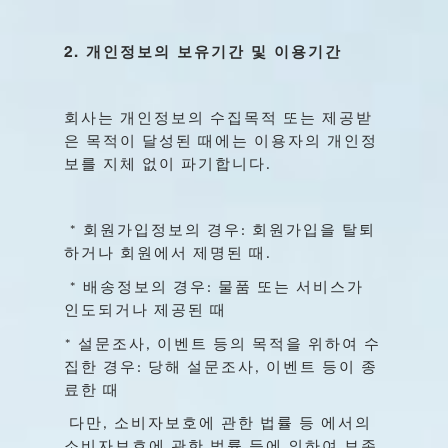
2.
개인정보의
보유기간
및
이용기간
회사는
개인정보의
수집목적
또는
제공받
은
목적이
달성된
때에는
이용자의
개인정
보를
지체
없이
파기합니다
.
회원가입정보의
경우
회원가입을
탈퇴
*
:
하거나
회원에서
제명된
때
.
배송정보의
경우
물품
또는
서비스가
*
:
인도되거나
제공된
때
설문조사
이벤트
등의
목적을
위하여
수
*
,
집한
경우
당해
설문조사
이벤트
등이
종
:
,
료한
때
다만
소비자보호에
관한
법률
등
에서의
,
소비자보호에
관한
법률
등에
의하여
보존