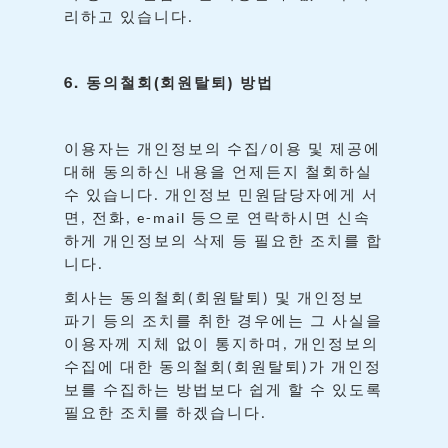
리하고
있습니다
.
6.
(
)
동의철회
회원탈퇴
방법
이용자는
개인정보의
수집
이용
및
제공에
/
대해
동의하신
내용을
언제든지
철회하실
수
있습니다
개인정보
민원담당자에게
서
.
면
전화
등으로
연락하시면
신속
,
, e-mail
하게
개인정보의
삭제
등
필요한
조치를
합
니다
.
회사는
동의철회
회원탈퇴
및
개인정보
(
)
파기
등의
조치를
취한
경우에는
그
사실을
이용자께
지체
없이
통지하며
개인정보의
,
수집에
대한
동의철회
회원탈퇴
가
개인정
(
)
보를
수집하는
방법보다
쉽게
할
수
있도록
필요한
조치를
하겠습니다
.