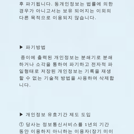
후
파기됩니다
동개인정보는
법률에
의한
.
경우가
아니고서는
보유
되어지는
이외의
다른
목적으로
이용되지
않습니다
.
▶
파기방법
종이에
출력된
개인정보는
분쇄기로
분쇄
하거나
소각을
통하여
파기하고
전자적
파
일형태로
저장된
개인정보는
기록을
재생
할
수
없는
기술적
방법을
사용하여
삭제합
니다
.
▶
개인정보
유효기간
제도
도입
①
당사는
정보통신서비스를
년의
기간
1
동안
이용하지
아니하는
이용자
장기
미이
(